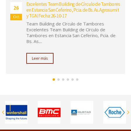
21
Gira Pampa de Círculo De Tambores -
Nov
Capacitación RRHH Cerramos con éxito la gira
de "PAMPA EN FAMILIA", que nos llevó...
Leer más