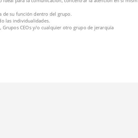
 ideal para la comunicación, concentrar la atención en sí mismo
a de su función dentro del grupo.
do las individualidades.
, Grupos CEOs y/o cualquier otro grupo de jerarquía