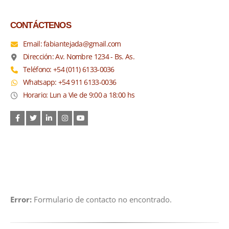
CONTÁCTENOS
Email: fabiantejada@gmail.com
Dirección: Av. Nombre 1234 - Bs. As.
Teléfono: +54 (011) 6133-0036
Whatsapp: +54 911 6133-0036
Horario: Lun a Vie de 9:00 a 18:00 hs
SUSCRIBITE AL NEWSLETTER
Suscribite a nuestra lista de correos y recibirás importantes
novedades, ofertas y beneficios exclusivos.
Error:
Formulario de contacto no encontrado.