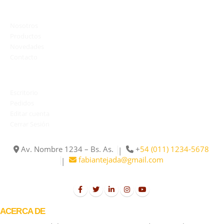
MAPA DEL SITIO
Nosotros
Productos
Novedades
Contacto
MI CUENTA
Escritorio
Pedidos
Editar cuenta
Cerrar Sesión
Av. Nombre 1234 – Bs. As.
+
54 (011) 1234-5678
|
fabiantejada@gmail.com
|
ACERCA DE